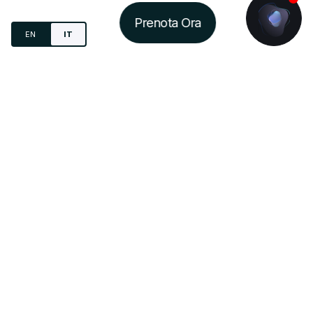
Prenota Ora
EN
IT
Studia.
Vivi
.
Condividi.
IN-DOMUS S.R.L.
VIA MARIO DEL MONACO, 4
20157 - MILANO
P.IVA: IT08699440965