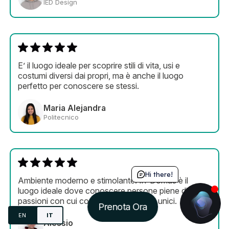
IED Design
E’ il luogo ideale per scoprire stili di vita, usi e
costumi diversi dai propri, ma è anche il luogo
perfetto per conoscere se stessi.
Maria Alejandra
Politecnico
Hi there!
Ambiente moderno e stimolante. In-Domus è il
luogo ideale dove conoscere persone piene di
passioni con cui condividere momenti unici.
Prenota Ora
EN
IT
Alessio