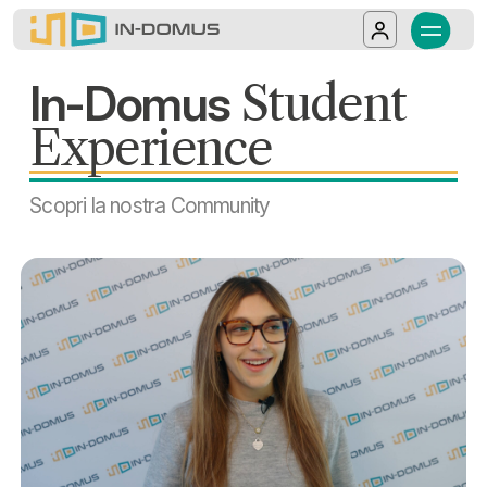
In-Domus - In-Domus Experience – Vita u
Eventi, relazioni e vita quotidiana nei camp
Salta al contenuto principale
Log in
In-Domus
Student
Experience
Scopri la nostra Community