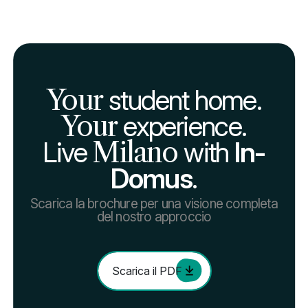
Your
student home.
Your
experience.
Live
Milano
with
In-
Domus
.
Scarica la brochure per una visione completa
del nostro approccio
Scarica il PDF