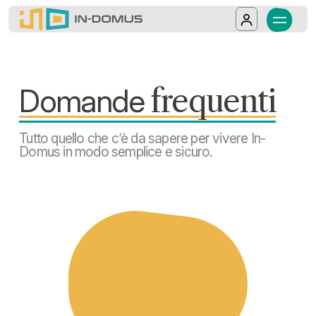
In-Domus - Domande frequenti
Tutto quello che c’è da sapere per vivere In
Salta al contenuto principale
Log in
Domande
frequenti
Tutto quello che c’è da sapere per vivere In-
Domus in modo semplice e sicuro.