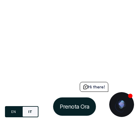
Hi there!
Prenota Ora
EN
IT