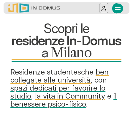
In-Domus - In-Domus a Milano | Residenz
Scopri i campus In-Domus a Milano: residenze
Salta al contenuto principale
Log in
Scopri le
residenze In-Domus
a
Milano
Residenze studentesche
ben
collegate alle università
, con
spazi dedicati per favorire lo
studio
,
la vita in Community
e
il
benessere psico-fisico
.