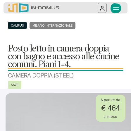
In-Domus - Posto letto in camera doppia 
Posto letto in camera doppia (cucina all'11°
Salta al contenuto principale
Log in
CAMPUS
MILANO INTERNAZIONALE
Posto letto in camera doppia
con bagno e accesso alle cucine
comuni. Piani 1-4.
CAMERA DOPPIA (STEEL)
SAVE
A partire da
€ 464
al mese