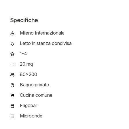
Specifiche
Milano Internazionale
Campus
Letto in stanza condivisa
Tipologia
1-4
Piano
20 mq
Dimensioni alloggio
80x200
Dimensioni letto
Bagno privato
Tipologia bagno
Cucina comune
Tipologia cucina
Frigobar
Tipologia frigo
Microonde
Tipologia forno