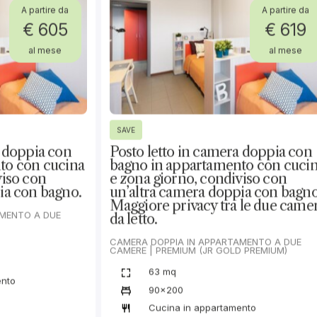
Tariffe
€ 1.260
Annuale
/al
mese
Non trovi la soluzione che fa per te?
Mandaci un messaggio!
Verifica disponibilità