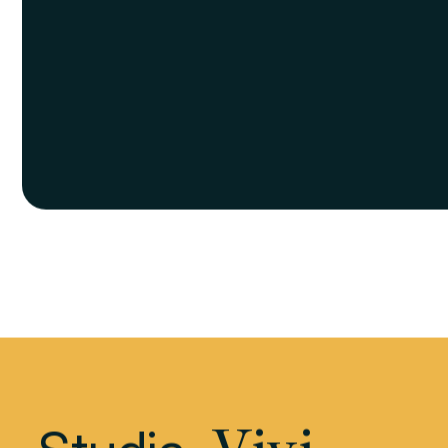
A partire da
€ 464
al mese
SAVE
SAVE
Posto letto in camera doppia con
Posto le
bagno e accesso alle cucine
bagno e 
comuni.
riservata
CAMERA DOPPIA (STEEL)
CAMERA DOP
21 mq
21 
80x200
80
Cucina comune
Cuc
Bagno privato
Bag