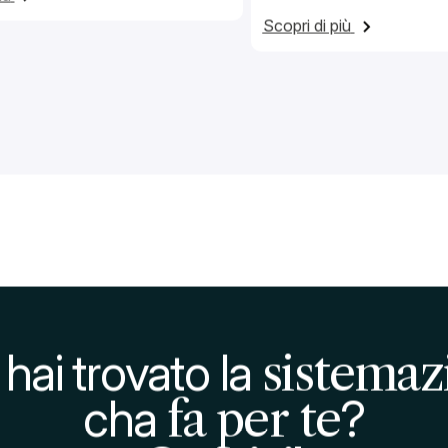
 asciugamani
manutenzione
Listino Prezzi