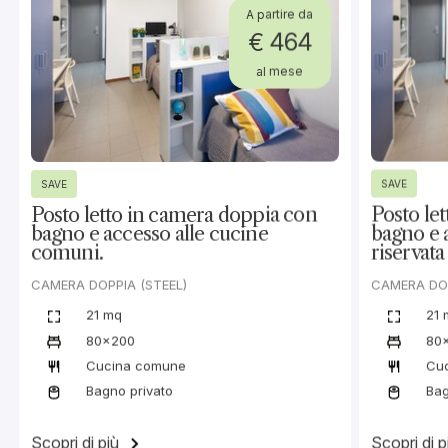
Vivi come a casa, vivi Milano.
Appartamento matrimoniale con bag
desidera il massimo comfort e indip
strutturato.
Specifiche
Milano Olympia
42 mq
Campus
Dimensioni allog
Appartamento
160x200
Tipologia
Dimensioni letto
nd
Bagno privato
Piano
Tipologia bagno
Tutte le nostre sistemazioni includono
WI-FI
Pulizia in