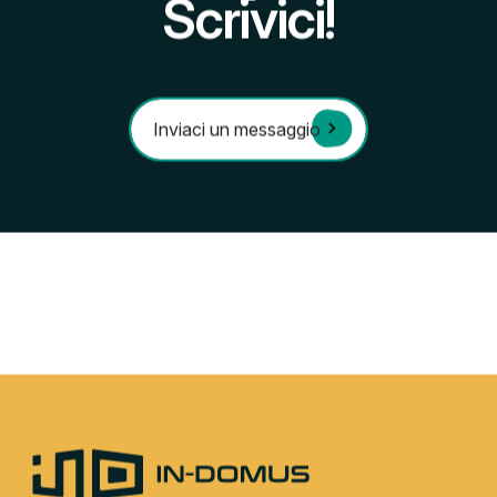
A partire da
€ 570
al mese
SAVE
tto in camera doppia con
Posto letto in camer
accesso alla cucina
bagno in appartamen
 al piano. Piani 7-9.
e zona giorno, condi
un’altra camera dopp
PIA (SUPER STEEL)
CAMERA DOPPIA IN APPART
mq
CAMERE (JR GOLD)
x200
63 mq
ina riservata al piano
90x200
no privato
Cucina in appartam