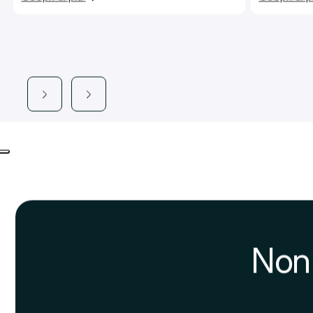
lenzuola e
Termini e Condizioni
Altre sistemazioni in
Milano
Olympia
Tutti
Save
Private
Premium