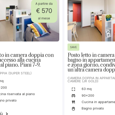
no e cucina, progettato per chi
endenza in un contesto residenziale
Cucina in appartamento
gio
Tipologia cucina
Frigo Completo
Tipologia frigo
Forno o Microonde
Tipologia forno
 camera e cambio
Bollette delle utenze e