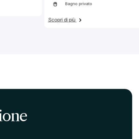
Verrai ridirezionato sul portale di prenotazioni
Sei in possesso di un Codice In-Domus?
Usalo sul portale prenotazioni
Cerchi un alloggio per l’attuale A.A. 2025-2026?
Scrivici
per verificare la disponibilità.