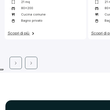
Tutte le nostre sistemazioni includono
WI-FI
Pulizia in
lenzuola e
Termini e Condizioni