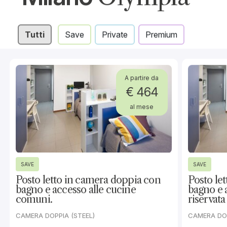
VIRTUAL TOUR
Condividi lo spazio, vivi Milano.
Posto letto in camera doppia in ap
cucina e zona giorno, pensato per c
all’interno della residenza In-Domu
Specifiche
Milano Olympia
63 mq
Campus
Dimensioni allog
Letto in appartamento
90x200
Tipologia
Dimensioni letto
condiviso
Bagno privato
Tipologia bagno
nd
Piano