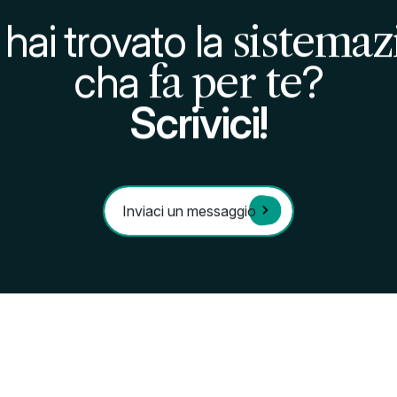
A partire da
€ 570
al mese
SAVE
tto in camera doppia con
Posto letto in camer
accesso alla cucina
bagno in appartamen