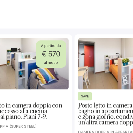
partamento condiviso con bagno,
hi cerca una soluzione funzionale
s e desidera maggiore privacy.
Cucina in appartamento
gio
Tipologia cucina
Frigo Completo
Tipologia frigo
Forno o Microonde
Tipologia forno