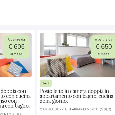
Tariffe
€ 619
Annuale
/al mese
€ 670
Secondo Semestre
/al mese