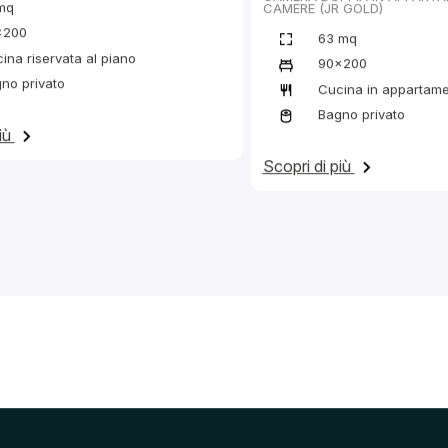
 camera e cambio
Bollette delle utenze e
 asciugamani
manutenzione
Listino Prezzi