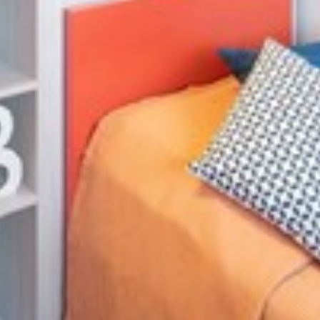
A partire da
€ 619
al mese