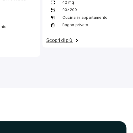
Non trovi la soluzione che fa per te?
Mandaci un messaggio!
Verifica disponibilità
Verrai ridirezionato sul portale di prenotazioni
Sei in possesso di un Codice In-Domus?
Usalo sul portale prenotazioni
Cerchi un alloggio per l’attuale A.A. 2025-2026?
Scrivici
per verificare la disponibilità.