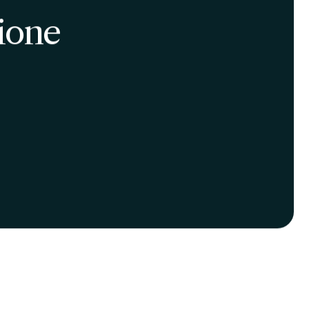
A partire da
A partire da
€ 605
€ 650
al mese
al mese
SAVE
a doppia con
Posto letto in camera doppia in
to con cucina
appartamento con bagno, cucina 